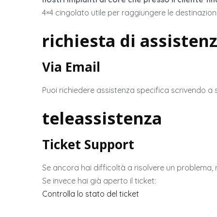
4×4 cingolato utile per raggiungere le destinazio
richiesta di assisten
Via Email
Puoi richiedere assistenza specifica scrivendo 
teleassistenza
Ticket Support
Se ancora hai difficoltà a risolvere un problema,
Se invece hai già aperto il ticket:
Controlla lo stato del ticket