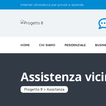
Skip
Internet ultraveloce per privati e aziende.
to
content
HOME
CHI SIAMO
RESIDENZIALE
BUSIN
Assistenza vici
Progetto 8
>
Assistenza