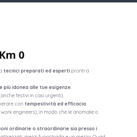
 Km 0
da
tecnici preparati ed esperti
pronti a
 più idonea alle tue esigenze
.
nche festivi in casi urgenti).
operare con
tempestività ed efficacia
.
etwork engineers), in modo che le anomalie o
ni ordinarie o straordinarie sia presso i
 attrezzati, mezzi fuoristrada e un mezzo Quad