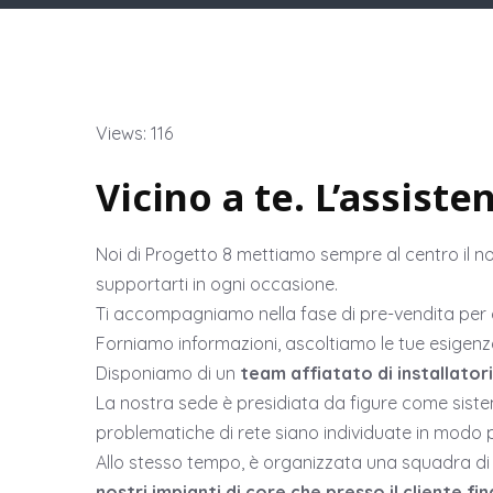
Views: 116
Vicino a te. L’assist
Noi di Progetto 8 mettiamo sempre al centro il no
supportarti in ogni occasione.
Ti accompagniamo nella fase di pre-vendita per co
Forniamo informazioni, ascoltiamo le tue esigenze,
Disponiamo di un
team affiatato di installatori
La nostra sede è presidiata da figure come siste
problematiche di rete siano individuate in modo 
Allo stesso tempo, è organizzata una squadra di 
nostri impianti di core che presso il cliente fin