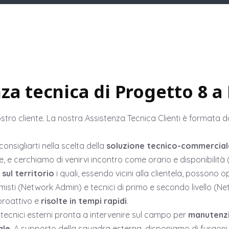
enza tecnica di Progetto 8 a
stro cliente. La nostra Assistenza Tecnica Clienti è formata 
nsigliarti nella scelta della
soluzione tecnico-commerciale
 e cerchiamo di venirvi incontro come orario e disponibilità (a
 sul territorio
i quali, essendo vicini alla clientela, possono 
misti (Network Admin) e tecnici di primo e secondo livello (N
proattivo e
risolte in tempi rapidi
.
tecnici esterni pronta a intervenire sul campo per
manutenzio
ale
. A supporto della squadra esterna, disponiamo di furgoni