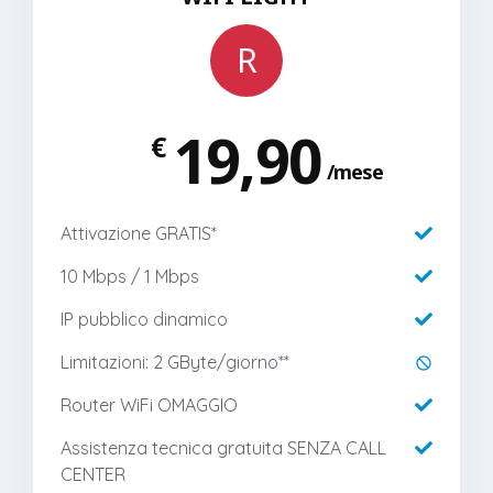
R
19,90
€
mese
Attivazione GRATIS*
10 Mbps / 1 Mbps
IP pubblico dinamico
Limitazioni: 2 GByte/giorno**
Router WiFi OMAGGIO
Assistenza tecnica gratuita SENZA CALL
CENTER