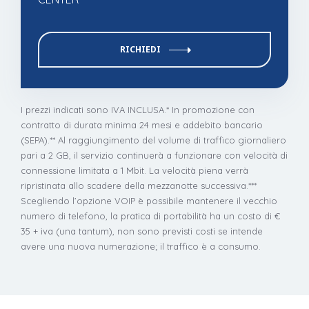
RICHIEDI
I prezzi indicati sono IVA INCLUSA.
* In promozione con
contratto di durata minima 24 mesi e addebito bancario
(SEPA).
** Al raggiungimento del volume di traffico giornaliero
pari a 2 GB, il servizio continuerà a funzionare con velocità di
connessione limitata a 1 Mbit. La velocità piena verrà
ripristinata allo scadere della mezzanotte successiva.
***
Scegliendo l’opzione VOIP è possibile mantenere il vecchio
numero di telefono, la pratica di portabilità ha un costo di €
35 + iva (una tantum), non sono previsti costi se intende
avere una nuova numerazione; il traffico è a consumo.