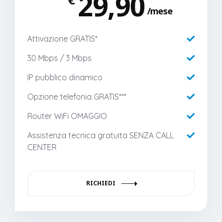
29,90
mese
Attivazione GRATIS*
30 Mbps / 3 Mbps
IP pubblico dinamico
Opzione telefonia GRATIS***
Router WiFi OMAGGIO
Assistenza tecnica gratuita SENZA CALL
CENTER
RICHIEDI