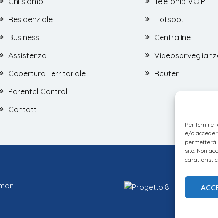
Chi siamo
Telefonia VOIP
Residenziale
Hotspot
Business
Centraline
Assistenza
Videosorveglianz
Copertura Territoriale
Router
Parental Control
Contatti
Per fornire 
e/o accedere
permetterà d
sito. Non ac
caratteristic
emon
ACC