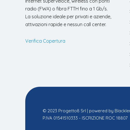
Internet superveloce, wireless con ponti
radio (FWA) o fibra FTTH fino a 1 Gb/s.
La soluzione ideale per privati e aziende,
attivazioni rapide e nessun call center.
Verifica Copertura
© 2023 Progetto8 Srl | powered by
Blackl
P.IVA 01541510333 - ISCRIZIONE ROC 18807