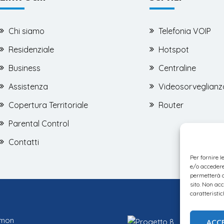
Chi siamo
Telefonia VOIP
Residenziale
Hotspot
Business
Centraline
Assistenza
Videosorveglianz
Copertura Territoriale
Router
Parental Control
Contatti
Per fornire 
e/o accedere 
permetterà d
sito. Non ac
caratteristic
emon
ACC