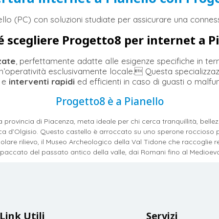
llo (PC) con soluzioni studiate per assicurare una connessi
 scegliere Progetto8 per internet a P
zate
, perfettamente adatte alle esigenze specifiche in term
n’operatività esclusivamente locale. Questa specializzazio
 e
interventi rapidi
ed efficienti in caso di guasti o malfu
Progetto8 è a Pianello
rovincia di Piacenza, meta ideale per chi cerca tranquillità, bellezze
ca d’Olgisio. Questo castello è arroccato su uno sperone roccioso p
olare rilievo, il Museo Archeologico della Val Tidone che raccoglie repe
paccato del passato antico della valle, dai Romani fino al Medioev
Link Utili
Servizi