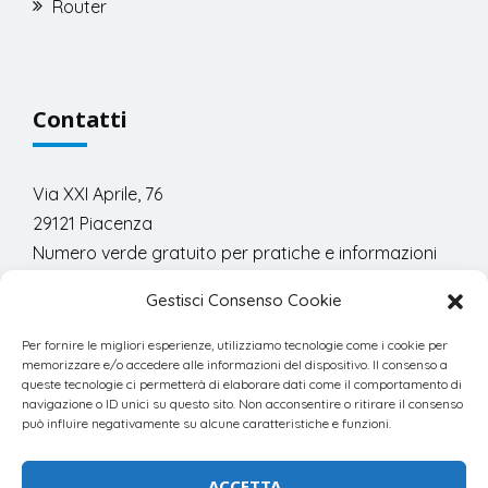
Router
Contatti
Via XXI Aprile, 76
29121 Piacenza
Numero verde gratuito per pratiche e informazioni
commerciali:
Gestisci Consenso Cookie
800.978.300
Per fornire le migliori esperienze, utilizziamo tecnologie come i cookie per
memorizzare e/o accedere alle informazioni del dispositivo. Il consenso a
queste tecnologie ci permetterà di elaborare dati come il comportamento di
navigazione o ID unici su questo sito. Non acconsentire o ritirare il consenso
può influire negativamente su alcune caratteristiche e funzioni.
© 2023 Progetto8 Srl | powered by
Blacklemon
ACCETTA
P.IVA 01541510333 - ISCRIZIONE ROC 18807