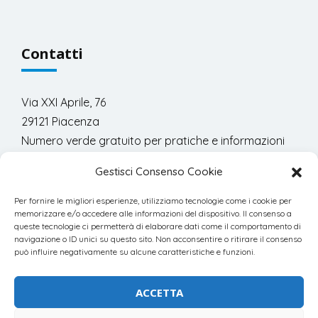
Contatti
Via XXI Aprile, 76
29121 Piacenza
Numero verde gratuito per pratiche e informazioni
commerciali:
Gestisci Consenso Cookie
800.978.300
Per fornire le migliori esperienze, utilizziamo tecnologie come i cookie per
memorizzare e/o accedere alle informazioni del dispositivo. Il consenso a
queste tecnologie ci permetterà di elaborare dati come il comportamento di
navigazione o ID unici su questo sito. Non acconsentire o ritirare il consenso
può influire negativamente su alcune caratteristiche e funzioni.
© 2023 Progetto8 Srl | powered by
Blacklemon
ACCETTA
P.IVA 01541510333 - ISCRIZIONE ROC 18807