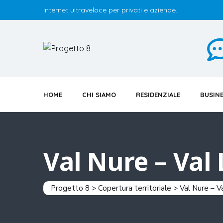
Internet ultraveloce per privati e aziende.
HOME
CHI SIAMO
RESIDENZIALE
BUSIN
Val Nure – Val
Progetto 8
>
Copertura territoriale
>
Val Nure – V