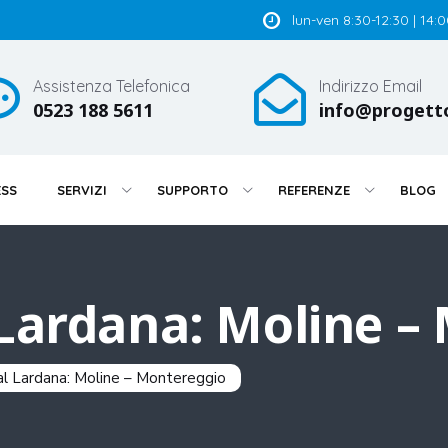
lun-ven 8:30-12:30 | 14:
Assistenza Telefonica
Indirizzo Email
0523 188 5611
info@progett
ESS
SERVIZI
SUPPORTO
REFERENZE
BLOG
 Lardana: Moline –
al Lardana: Moline – Montereggio