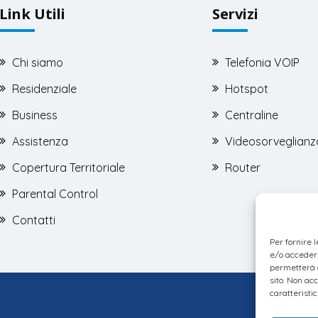
Link Utili
Servizi
Chi siamo
Telefonia VOIP
Residenziale
Hotspot
Business
Centraline
Assistenza
Videosorveglianz
Copertura Territoriale
Router
Parental Control
Contatti
Per fornire 
e/o accedere
permetterà d
sito. Non ac
caratteristic