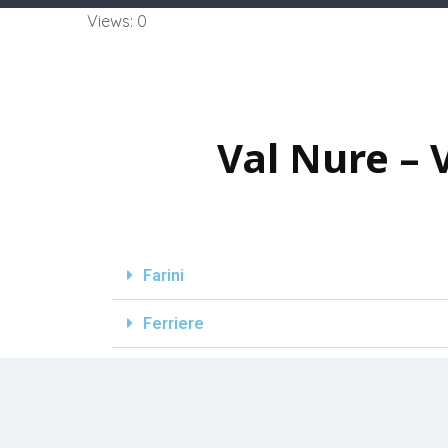
Views: 0
Val Nure – 
Farini
Ferriere