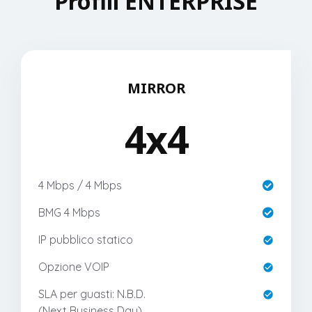
Profili ENTERPRISE
MIRROR
4x4
4 Mbps / 4 Mbps
BMG 4 Mbps
IP pubblico statico
Opzione VOIP
SLA per guasti: N.B.D.
(Next Business Day)