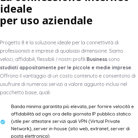
ideale
per uso aziendale
Progetto 8 è la soluzione ideale per la connettività di
professionisti e imprese di qualsiasi dimensione. Siamo
veloci, affidabili, flessibili. I nostri profili
Business
sono
studiati appositamente per le piccole e medie imprese
.
Offrono il vantaggio di un costo contenuto e consentono di
usufruire di numerosi servizi a valore aggiunto inclusi nel
pacchetto base, quali:
Banda minima garantita più elevata, per fornire velocità e
affidabilità ad ogni ora della giornata IP pubblico statico
(utile per attestare servizi quali VPN (Virtual Private
Network), server in-house (sito web, extranet, server di
posta elettronica)