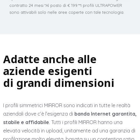
contratto 24 mesi.
*Al posto di € 199.
**I profili ULTRAPOWER
sono attivabili solo nelle aree coperte con tale tecnologia.
Adatte anche alle
aziende esigenti
di grandi dimensioni
I profili simmetrici MIRROR sono indicati in tutte le realtà
aziendali dove c’è l’esigenza di
banda Internet garantita,
stabile e affidabile
. Tutti i profili MIRROR hanno una
elevata velocità in upload, unitamente ad una garanzia di
profilazione molto elevata, basata su un contention ratio