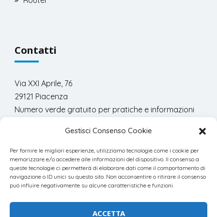
Router
Contatti
Via XXI Aprile, 76
29121 Piacenza
Numero verde gratuito per pratiche e informazioni
commerciali:
Gestisci Consenso Cookie
800.978.300
Per fornire le migliori esperienze, utilizziamo tecnologie come i cookie per
memorizzare e/o accedere alle informazioni del dispositivo. Il consenso a
queste tecnologie ci permetterà di elaborare dati come il comportamento di
navigazione o ID unici su questo sito. Non acconsentire o ritirare il consenso
può influire negativamente su alcune caratteristiche e funzioni.
© 2023 Progetto8 Srl | powered by
Blacklemon
ACCETTA
P.IVA 01541510333 - ISCRIZIONE ROC 18807