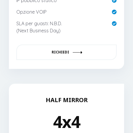
IP pubblico statico
Opzione VOIP
SLA per guasti: N.B.D.
(Next Business Day)
RICHIEDI
HALF MIRROR
4x4