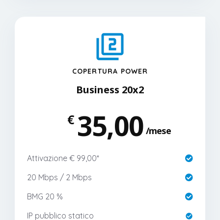
COPERTURA POWER
Business 20x2
35,00
€
mese
Attivazione € 99,00*
20 Mbps / 2 Mbps
BMG 20 %
IP pubblico statico