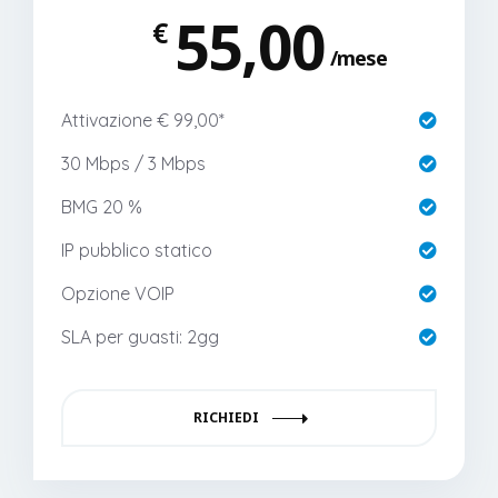
55,00
€
mese
Attivazione € 99,00*
30 Mbps / 3 Mbps
BMG 20 %
IP pubblico statico
Opzione VOIP
SLA per guasti: 2gg
RICHIEDI